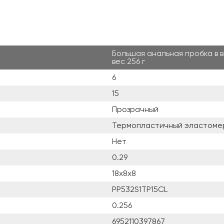
Большая анальная пробка в вид
вес 256 г
6
15
Прозрачный
Термопластичный эластомер
Нет
0.29
18х8х8
PP532S1TP15CL
0.256
6952110397867