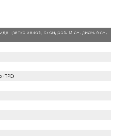
е цветка SeSati, 15 см, раб. 13 см, диам. 6 см,
 (TPE)