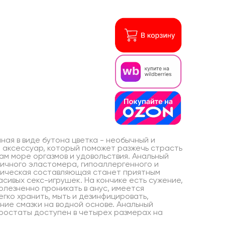
ная в виде бутона цветка - необычный и
 аксессуар, который поможет разжечь страсть
ам море оргазмов и удовольствия. Анальный
тичного эластомера, гипоаллергенного и
етическая составляющая станет приятным
сивых секс-игрушек. На кончике есть сужение,
болезненно проникать в анус, имеется
гко хранить, мыть и дезинфицировать,
ние смазки на водной основе. Анальный
ростаты доступен в четырех размерах на