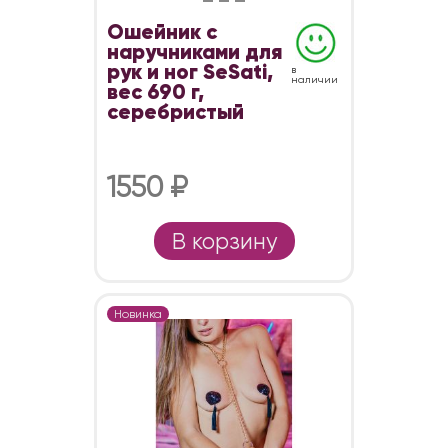
Ошейник с
наручниками для
рук и ног SeSati,
в
наличии
вес 690 г,
серебристый
1550 ₽
В корзину
Новинка