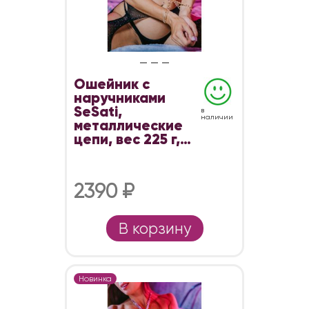
Ошейник с
наручниками
SeSati,
в
наличии
металлические
цепи, вес 225 г,
золотистый
2390 ₽
В корзину
Новинка