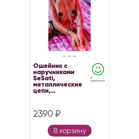
Ошейник с
наручниками
SeSati,
в
наличии
металлические
цепи,
серебристый
2390 ₽
В корзину