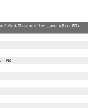
SeSati, 13 см, раб. 11 см, диам. 4,5 см, 153 г,
 (TPE)