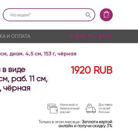
0
8 800 707 23 15
КА И ОПЛАТА
см, диам. 4,5 см, 153 г, чёрная
 в виде
1920
RUB
м, раб. 11 см,
г, чёрная
Только в этом месяце:
Заплати картой
онлайн и получи скидку 3%