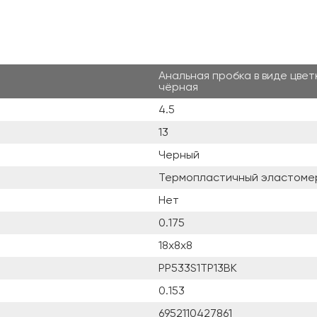
Анальная пробка в виде цветка 
чёрная
4.5
13
Черный
Термопластичный эластомер
Нет
0.175
18x8x8
PP533S1TP13BK
0.153
6952110427861