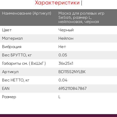
Характеристики
Наименование (Артикул)
Маска для ролевых игр
SeSati, размер L,
нейлоновая, чёрная
Цвет
Черный
Материал
Нейлон
Вибрация
Нет
Вес БРУТТО, кг
0.05
Габариты см. ( ВxШxГ )
36x25х1
Артикул
BD115S2NYLBK
Вес НЕТТО, кг
0.04
EAN
6952110847867
Размер
L